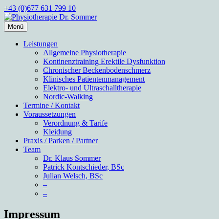
Zum
+43 (0)677 631 799 10
Inhalt
springen
Menü
Physiotherapie Dr. Sommer
Praxis für allgemeine Physiotherapie, Inkontinenz und
Erektionsstörungen nach Operationen der Prostata und für
Leistungen
chronischen Beckenbodenschmerz
Allgemeine Physiotherapie
Kontinenztraining Erektile Dysfunktion
Chronischer Beckenbodenschmerz
Klinisches Patientenmanagement
Elektro- und Ultraschalltherapie
Nordic-Walking
Termine / Kontakt
Voraussetzungen
Verordnung & Tarife
Kleidung
Praxis / Parken / Partner
Team
Dr. Klaus Sommer
Patrick Kontschieder, BSc
Julian Welsch, BSc
–
–
Impressum